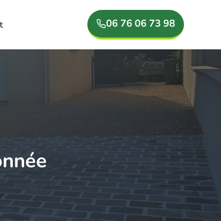
06 76 06 73 98
t
lonnée