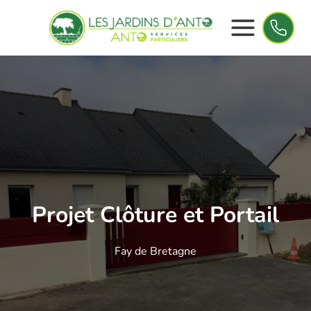
Panneau de gestion des cookies
Aller
au
contenu
Projet Clôture et Portail
Fay de Bretagne